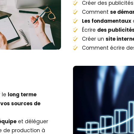
Créer des publicité
Comment
se déma
Les fondamentaux
Écrire
des publicité
Créer un
site intern
Comment écrire des
r le
long terme
r vos sources de
équipe
et déléguer
e de production à