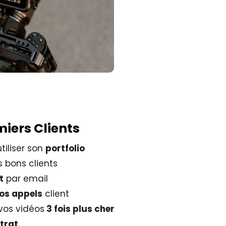
iers Clients
iliser son
portfolio
 bons clients
t
par email
vos appels
client
vos vidéos
3 fois plus cher
trat