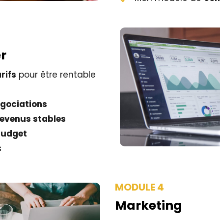
r
rifs
pour être rentable
gociations
revenus stables
budget
s
MODULE 4
Marketing