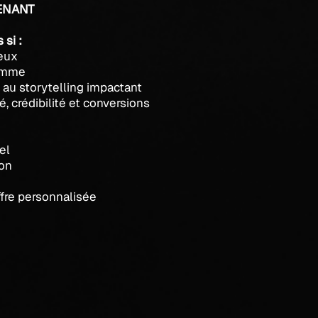
TENANT
 si :
ieux
gamme
 au storytelling impactant
é, crédibilité et conversions
el
ion
ffre personnalisée