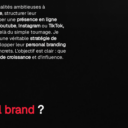
lités ambitieuses à
ge
, structurer leur
per une
présence en ligne
Youtube
,
Instagram
ou
TikTok,
là du simple tournage. Je
 une véritable
stratégie de
lopper leur
personal branding
rets. L'objectif est clair : que
 de
croissance
et d'influence.
l brand
?