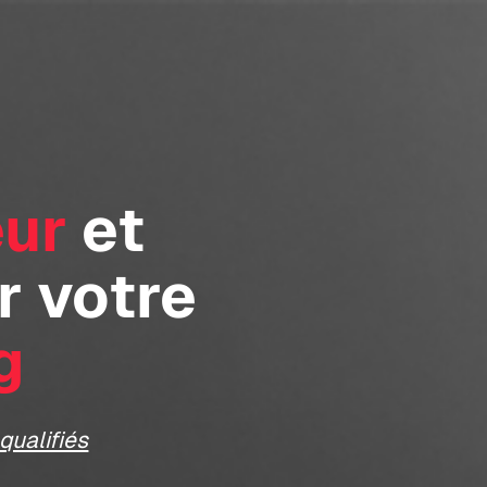
eur
et
r votre
g
qualifiés